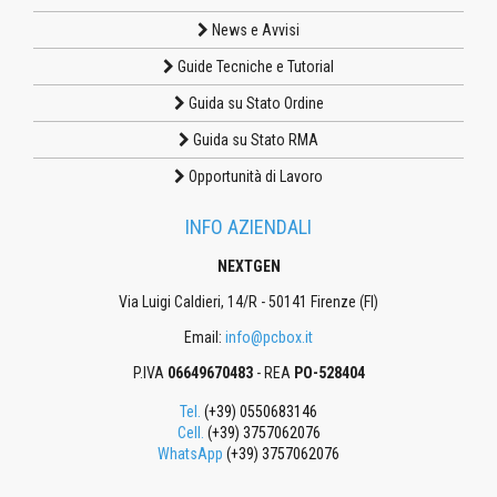
News e Avvisi
Guide Tecniche e Tutorial
Guida su Stato Ordine
Guida su Stato RMA
Opportunità di Lavoro
INFO AZIENDALI
NEXTGEN
Via Luigi Caldieri, 14/R - 50141 Firenze (FI)
Email:
info@pcbox.it
P.IVA
06649670483
- REA
PO-528404
Tel.
(+39) 0550683146
Cell.
(+39) 3757062076
WhatsApp
(+39) 3757062076