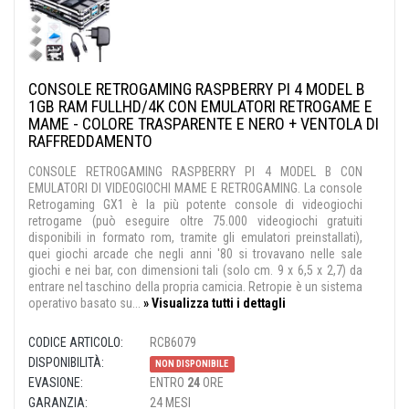
CONSOLE RETROGAMING RASPBERRY PI 4 MODEL B
1GB RAM FULLHD/4K CON EMULATORI RETROGAME E
MAME - COLORE TRASPARENTE E NERO + VENTOLA DI
RAFFREDDAMENTO
CONSOLE RETROGAMING RASPBERRY PI 4 MODEL B CON
EMULATORI DI VIDEOGIOCHI MAME E RETROGAMING. La console
Retrogaming GX1 è la più potente console di videogiochi
retrogame (può eseguire oltre 75.000 videogiochi gratuiti
disponibili in formato rom, tramite gli emulatori preinstallati),
quei giochi arcade che negli anni '80 si trovavano nelle sale
giochi e nei bar, con dimensioni tali (solo cm. 9 x 6,5 x 2,7) da
entrare nel taschino della propria camicia. Retropie è un sistema
operativo basato su...
» Visualizza tutti i dettagli
CODICE ARTICOLO:
RCB6079
DISPONIBILITÀ:
NON DISPONIBILE
EVASIONE:
ENTRO
24
ORE
GARANZIA:
24 MESI