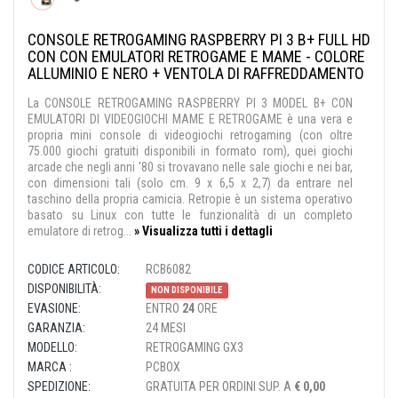
CONSOLE RETROGAMING RASPBERRY PI 3 B+ FULL HD
CON CON EMULATORI RETROGAME E MAME - COLORE
ALLUMINIO E NERO + VENTOLA DI RAFFREDDAMENTO
La CONSOLE RETROGAMING RASPBERRY PI 3 MODEL B+ CON
EMULATORI DI VIDEOGIOCHI MAME E RETROGAME è una vera e
propria mini console di videogiochi retrogaming (con oltre
75.000 giochi gratuiti disponibili in formato rom), quei giochi
arcade che negli anni '80 si trovavano nelle sale giochi e nei bar,
con dimensioni tali (solo cm. 9 x 6,5 x 2,7) da entrare nel
taschino della propria camicia. Retropie è un sistema operativo
basato su Linux con tutte le funzionalità di un completo
emulatore di retrog...
» Visualizza tutti i dettagli
CODICE ARTICOLO:
RCB6082
DISPONIBILITÀ:
NON DISPONIBILE
EVASIONE:
ENTRO
24
ORE
GARANZIA:
24 MESI
MODELLO:
RETROGAMING GX3
MARCA :
PCBOX
SPEDIZIONE:
GRATUITA PER ORDINI SUP. A
€ 0,00