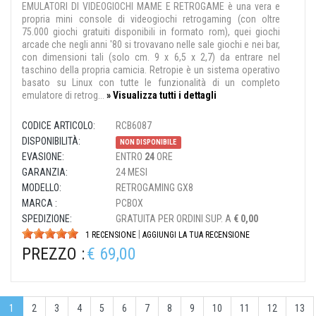
EMULATORI DI VIDEOGIOCHI MAME E RETROGAME è una vera e
propria mini console di videogiochi retrogaming (con oltre
75.000 giochi gratuiti disponibili in formato rom), quei giochi
arcade che negli anni '80 si trovavano nelle sale giochi e nei bar,
con dimensioni tali (solo cm. 9 x 6,5 x 2,7) da entrare nel
taschino della propria camicia. Retropie è un sistema operativo
basato su Linux con tutte le funzionalità di un completo
emulatore di retrog...
» Visualizza tutti i dettagli
CODICE ARTICOLO:
RCB6087
DISPONIBILITÀ:
NON DISPONIBILE
EVASIONE:
ENTRO
24
ORE
GARANZIA:
24 MESI
MODELLO:
RETROGAMING GX8
MARCA :
PCBOX
SPEDIZIONE:
GRATUITA PER ORDINI SUP. A
€ 0,00
|
1 RECENSIONE
AGGIUNGI LA TUA RECENSIONE
PREZZO :
€ 69,00
1
2
3
4
5
6
7
8
9
10
11
12
13