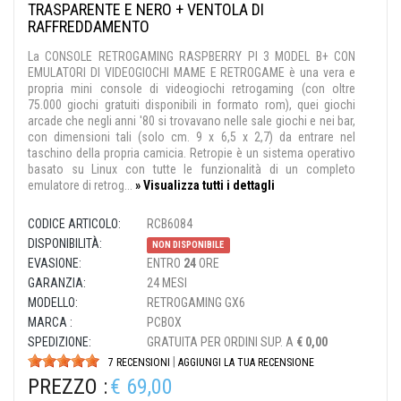
TRASPARENTE E NERO + VENTOLA DI
RAFFREDDAMENTO
La CONSOLE RETROGAMING RASPBERRY PI 3 MODEL B+ CON
EMULATORI DI VIDEOGIOCHI MAME E RETROGAME è una vera e
propria mini console di videogiochi retrogaming (con oltre
75.000 giochi gratuiti disponibili in formato rom), quei giochi
arcade che negli anni '80 si trovavano nelle sale giochi e nei bar,
con dimensioni tali (solo cm. 9 x 6,5 x 2,7) da entrare nel
taschino della propria camicia. Retropie è un sistema operativo
basato su Linux con tutte le funzionalità di un completo
emulatore di retrog...
» Visualizza tutti i dettagli
CODICE ARTICOLO:
RCB6084
DISPONIBILITÀ:
NON DISPONIBILE
EVASIONE:
ENTRO
24
ORE
GARANZIA:
24 MESI
MODELLO:
RETROGAMING GX6
MARCA :
PCBOX
SPEDIZIONE:
GRATUITA PER ORDINI SUP. A
€ 0,00
|
7 RECENSIONI
AGGIUNGI LA TUA RECENSIONE
PREZZO :
€ 69,00