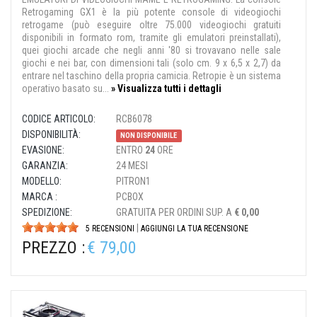
Retrogaming GX1 è la più potente console di videogiochi
retrogame (può eseguire oltre 75.000 videogiochi gratuiti
disponibili in formato rom, tramite gli emulatori preinstallati),
quei giochi arcade che negli anni '80 si trovavano nelle sale
giochi e nei bar, con dimensioni tali (solo cm. 9 x 6,5 x 2,7) da
entrare nel taschino della propria camicia. Retropie è un sistema
operativo basato su...
» Visualizza tutti i dettagli
CODICE ARTICOLO:
RCB6078
DISPONIBILITÀ:
NON DISPONIBILE
EVASIONE:
ENTRO
24
ORE
GARANZIA:
24 MESI
MODELLO:
PITRON1
MARCA :
PCBOX
SPEDIZIONE:
GRATUITA PER ORDINI SUP. A
€ 0,00
|
5 RECENSIONI
AGGIUNGI LA TUA RECENSIONE
PREZZO :
€ 79,00