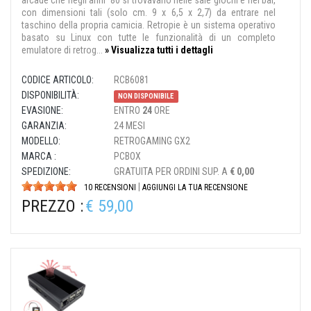
arcade che negli anni '80 si trovavano nelle sale giochi e nei bar,
con dimensioni tali (solo cm. 9 x 6,5 x 2,7) da entrare nel
taschino della propria camicia. Retropie è un sistema operativo
basato su Linux con tutte le funzionalità di un completo
emulatore di retrog...
» Visualizza tutti i dettagli
CODICE ARTICOLO:
RCB6081
DISPONIBILITÀ:
NON DISPONIBILE
EVASIONE:
ENTRO
24
ORE
GARANZIA:
24 MESI
MODELLO:
RETROGAMING GX2
MARCA :
PCBOX
SPEDIZIONE:
GRATUITA PER ORDINI SUP. A
€ 0,00
|
10 RECENSIONI
AGGIUNGI LA TUA RECENSIONE
PREZZO :
€ 59,00