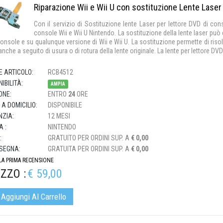
Riparazione Wii e Wii U con sostituzione Lente Laser
Con il servizio di Sostituzione lente Laser per lettore DVD di con
console Wii e Wii U Nintendo. La sostituzione della lente laser pu
console e su qualunque versione di Wii e Wii U. La sostituzione permette di risolve
anche a seguito di usura o di rotura della lente originale. La lente per lettore DVD d
E ARTICOLO:
RCB4512
IBILITÀ:
AMPIA
ONE:
ENTRO
24
ORE
 A DOMICILIO:
DISPONIBILE
ZIA:
12 MESI
 :
NINTENDO
:
GRATUITO PER ORDINI SUP. A
€ 0,00
SEGNA:
GRATUITA PER ORDINI SUP. A
€ 0,00
 LA PRIMA RECENSIONE
ZZO :
€ 59,00
Aggiungi Al Carrello