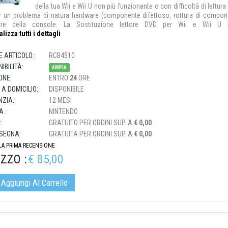
della tua Wii e Wii U non più funzionante o con difficoltà di lettura 
r un problema di natura hardware (componente difettoso, rottura di compone
are della console. La Sostituzione lettore DVD per Wii e Wii U N
alizza tutti i dettagli
E ARTICOLO:
RCB4510
IBILITÀ:
AMPIA
ONE:
ENTRO
24
ORE
 A DOMICILIO:
DISPONIBILE
ZIA:
12 MESI
 :
NINTENDO
:
GRATUITO PER ORDINI SUP. A
€ 0,00
SEGNA:
GRATUITA PER ORDINI SUP. A
€ 0,00
 LA PRIMA RECENSIONE
ZZO :
€ 85,00
Aggiungi Al Carrello