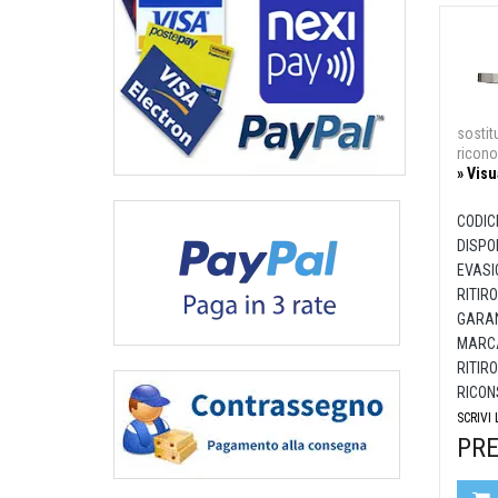
sostit
ricono
» Visu
CODIC
DISPON
EVASI
RITIRO
GARAN
MARCA
RITIRO
RICON
SCRIVI
PRE