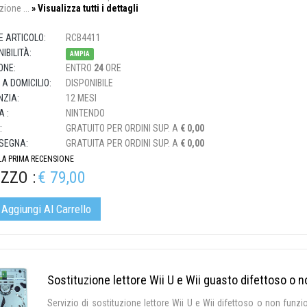
zione ...
» Visualizza tutti i dettagli
E ARTICOLO:
RCB4411
IBILITÀ:
AMPIA
ONE:
ENTRO
24
ORE
 A DOMICILIO:
DISPONIBILE
ZIA:
12 MESI
 :
NINTENDO
:
GRATUITO PER ORDINI SUP. A
€ 0,00
SEGNA:
GRATUITA PER ORDINI SUP. A
€ 0,00
 LA PRIMA RECENSIONE
ZZO :
€ 79,00
Aggiungi Al Carrello
Sostituzione lettore Wii U e Wii guasto difettoso o 
Servizio di sostituzione lettore Wii U e Wii difettoso o non funzi