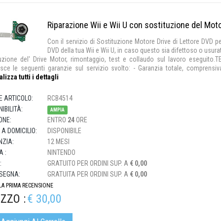
Riparazione Wii e Wii U con sostituzione del Mot
Con il servizio di Sostituzione Motore Drive di Lettore DVD pe
DVD della tua Wii e Wii U, in caso questo sia difettoso o usura
uzione del' Drive Motor, rimontaggio, test e collaudo sul lavoro eseguit
sce le seguenti garanzie sul servizio svolto: - Garanzia totale, comprensiva 
alizza tutti i dettagli
E ARTICOLO:
RCB4514
IBILITÀ:
AMPIA
ONE:
ENTRO
24
ORE
 A DOMICILIO:
DISPONIBILE
ZIA:
12 MESI
 :
NINTENDO
:
GRATUITO PER ORDINI SUP. A
€ 0,00
SEGNA:
GRATUITA PER ORDINI SUP. A
€ 0,00
 LA PRIMA RECENSIONE
ZZO :
€ 30,00