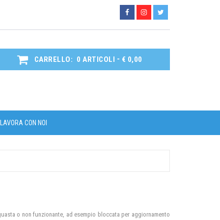
-
CARRELLO:
0
ARTICOLI
€ 0,00
LAVORA CON NOI
do guasta o non funzionante, ad esempio bloccata per aggiornamento