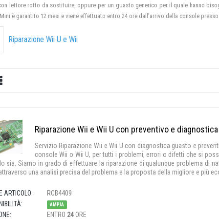
con lettore rotto da sostituire, oppure per un guasto generico per il quale hanno bisogn
 Mini è garantito 12 mesi e viene effettuato entro 24 ore dall’arrivo della console presso
Riparazione Wii U e Wii
Riparazione Wii e Wii U con preventivo e diagnostic
Servizio Riparazione Wii e Wii U con diagnostica guasto e preventiv
console Wii o Wii U, per tutti i problemi, errori o difetti che si p
o sia. Siamo in grado di effettuare la riparazione di qualunque problema di na
 attraverso una analisi precisa del problema e la proposta della migliore e più e
E ARTICOLO:
RCB4409
IBILITÀ:
AMPIA
ONE:
ENTRO
24
ORE