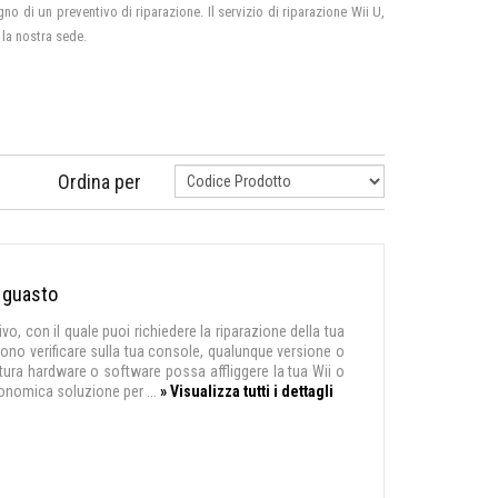
o di un preventivo di riparazione. Il servizio di riparazione Wii U,
 la nostra sede.
Ordina per
a guasto
o, con il quale puoi richiedere la riparazione della tua
ossono verificare sulla tua console, qualunque versione o
tura hardware o software possa affliggere la tua Wii o
conomica soluzione per ...
» Visualizza tutti i dettagli