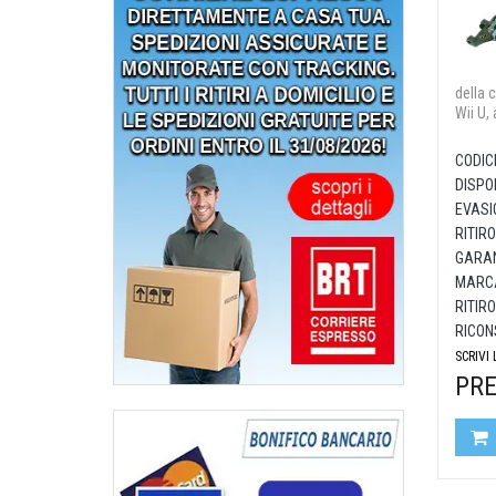
della 
Wii U, 
CODIC
DISPON
EVASI
RITIRO
GARAN
MARCA
RITIRO
RICON
SCRIVI
PRE