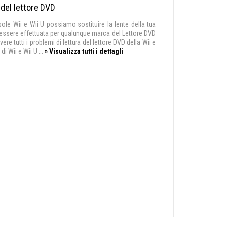
 del lettore DVD
sole Wii e Wii U possiamo sostituire la lente della tua
ò essere effettuata per qualunque marca del Lettore DVD
re tutti i problemi di lettura del lettore DVD della Wii e
i Wii e Wii U ...
» Visualizza tutti i dettagli