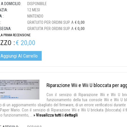
 A DOMICILIO:
DISPONIBILE
ZIA:
12 MESI
 :
NINTENDO
:
GRATUITO PER ORDINI SUP. A
€ 0,00
SEGNA:
GRATUITA PER ORDINI SUP. A
€ 0,00
 LA PRIMA RECENSIONE
ZZO :
€ 20,00
Aggiungi Al Carrello
Riparazione Wii e Wii U bloccata per ag
Con il servizio di Riparazione Wii e Wii U b
funzionamento della tua console Wii e Wii U bl
o di un aggiornamento sbagliato del firmware, di un errore verificatosi durante 
aper Mario. Con il servizio di Riparazione Wii e Wii U brickata (bloccata) il f
to funzionamento, ...
» Visualizza tutti i dettagli