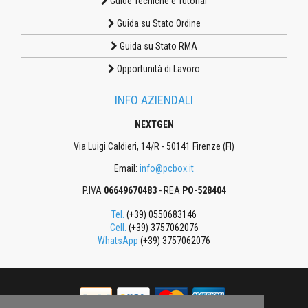
Guide Tecniche e Tutorial
Guida su Stato Ordine
Guida su Stato RMA
Opportunità di Lavoro
INFO AZIENDALI
NEXTGEN
Via Luigi Caldieri, 14/R - 50141 Firenze (FI)
Email:
info@pcbox.it
P.IVA
06649670483
- REA
PO-528404
Tel.
(+39) 0550683146
Cell.
(+39) 3757062076
WhatsApp
(+39) 3757062076