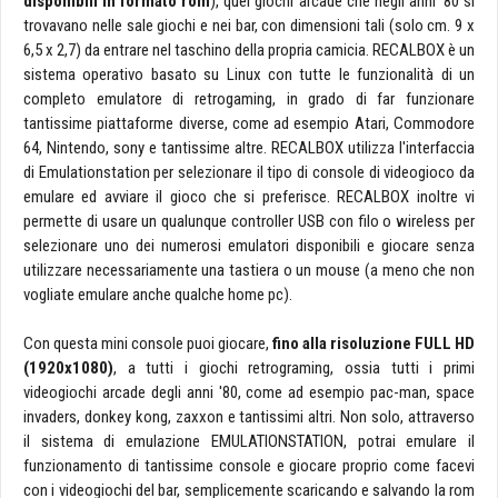
disponibili in formato rom
), quei giochi arcade che negli anni '80 si
trovavano nelle sale giochi e nei bar, con dimensioni tali (solo cm. 9 x
6,5 x 2,7) da entrare nel taschino della propria camicia. RECALBOX è un
sistema operativo basato su Linux con tutte le funzionalità di un
completo emulatore di retrogaming, in grado di far funzionare
tantissime piattaforme diverse, come ad esempio Atari, Commodore
64, Nintendo, sony e tantissime altre. RECALBOX utilizza l'interfaccia
di Emulationstation per selezionare il tipo di console di videogioco da
emulare ed avviare il gioco che si preferisce. RECALBOX inoltre vi
permette di usare un qualunque controller USB con filo o wireless per
selezionare uno dei numerosi emulatori disponibili e giocare senza
utilizzare necessariamente una tastiera o un mouse (a meno che non
vogliate emulare anche qualche home pc).
Con questa mini console puoi giocare,
fino alla risoluzione FULL HD
(1920x1080)
, a tutti i giochi retrograming, ossia tutti i primi
videogiochi arcade degli anni '80, come ad esempio pac-man, space
invaders, donkey kong, zaxxon e tantissimi altri. Non solo, attraverso
il sistema di emulazione EMULATIONSTATION, potrai emulare il
funzionamento di tantissime console e giocare proprio come facevi
con i videogiochi del bar, semplicemente scaricando e salvando la rom