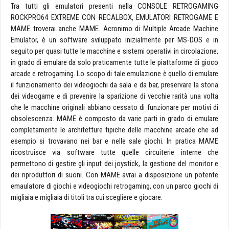
Tra tutti gli emulatori presenti nella CONSOLE RETROGAMING
ROCKPRO64 EXTREME CON RECALBOX, EMULATORI RETROGAME E
MAME troverai anche MAME. Acronimo di Multiple Arcade Machine
Emulator, è un software sviluppato inizialmente per MS-DOS e in
seguito per quasi tutte le macchine e sistemi operativi in circolazione,
in grado di emulare da solo praticamente tutte le piattaforme di gioco
arcade e retrogaming. Lo scopo di tale emulazione è quello di emulare
il funzionamento dei videogiochi da sala e da bar, preservare la storia
dei videogame e di prevenire la sparizione di vecchie rarità una volta
che le macchine originali abbiano cessato di funzionare per motivi di
obsolescenza. MAME è composto da varie parti in grado di emulare
completamente le architetture tipiche delle macchine arcade che ad
esempio si trovavano nei bar e nelle sale giochi. In pratica MAME
ricostruisce via software tutte quelle circuiterie interne che
permettono di gestire gli input dei joystick, la gestione del monitor e
dei riproduttori di suoni. Con MAME avrai a disposizione un potente
emaulatore di giochi e videogiochi retrogaming, con un parco giochi di
migliaia e migliaia di titoli tra cui scegliere e giocare.