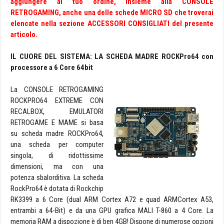
aggiungere al tuo ordine, insieme alla CONSOLE
RETROGAMING, anche una delle schede MICRO SD che troverai
elencate nella sezione ACCESSORI CONSIGLIATI del presente
articolo.
IL CUORE DEL SISTEMA: LA SCHEDA MADRE ROCKPro64 con
processore a 6 Core 64bit
La CONSOLE RETROGAMING
ROCKPRO64 EXTREME CON
RECALBOX, EMULATORI
RETROGAME E MAME si basa
su scheda madre ROCKPro64,
una scheda per computer
singola, di ridottissime
dimensioni, ma con una
potenza sbalorditiva. La scheda
RockPro64 è dotata di Rockchip
RK3399 a 6 Core (dual ARM Cortex A72 e quad ARMCortex A53,
entrambi a 64-Bit) e da una GPU grafica MALI T-860 a 4 Core. La
memoria RAM a dispozione è di ben 4GB! Dispone di numerose opzioni