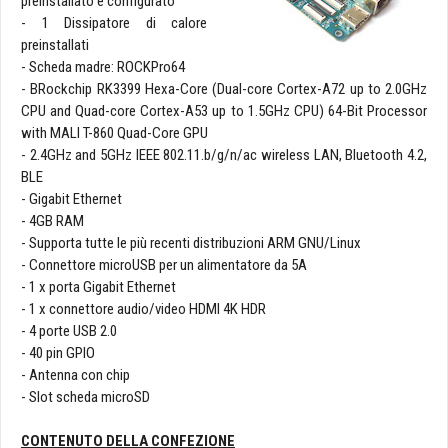
preinstallato e configurato
- 1 Dissipatore di calore
preinstallati
- Scheda madre: ROCKPro64
- BRockchip RK3399 Hexa-Core (Dual-core Cortex-A72 up to 2.0GHz
CPU and Quad-core Cortex-A53 up to 1.5GHz CPU) 64-Bit Processor
with MALI T-860 Quad-Core GPU
- 2.4GHz and 5GHz IEEE 802.11.b/g/n/ac wireless LAN, Bluetooth 4.2,
BLE
- Gigabit Ethernet
- 4GB RAM
- Supporta tutte le più recenti distribuzioni ARM GNU/Linux
- Connettore microUSB per un alimentatore da 5A
- 1 x porta Gigabit Ethernet
- 1 x connettore audio/video HDMI 4K HDR
- 4 porte USB 2.0
- 40 pin GPIO
- Antenna con chip
- Slot scheda microSD
CONTENUTO DELLA CONFEZIONE