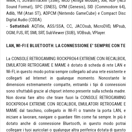
WMA, IT, ScreamTracker (S3M), MOD (Amiga Module), XM, NSF (NES
Sound Format), SPC (SNES), GYM (Genesis), SID (Commodore 64),
Adlib, YM (Atari ST), ADPCM (Nintendo GameCube) e Compact Disc
Digital Audio (CDDA).
-
Sottotitoli
: AQTitle, ASS/SSA, CC, JACOsub, MicroDVD, MPsub,
OGM, PJS, RT, SMI, SRT, SubViewer (SUB), VOBsub, VPlayer.
LAN, WI-FI E BLUETOOTH: LA CONNESSIONE E' SEMPRE CON TE
La CONSOLE RETROGAMING ROCKPRO64 EXTREME CON RECALBOX,
EMULATORI RETROGAME E MAME è dotato di scheda di rete LAN e
Wi-FI, in questo modo potrai sempre collegarlo ad una rete esistente e
collegarti ad Internet in qualunque momento. Nonostante le
dimensioni estremamente compatte, entrambi i tipi di connessioni
sono sfruttabili grazie al chipset interno presente sulla scheda madre.
Non dovrai fare altro che tirare fuori la CONSOLE RETROGAMING
ROCKPRO64 EXTREME CON RECALBOX, EMULATORI RETROGAME E
MAME dal taschino, collegarlo in Wi-FI o tramite la porta LAN, e
iniziare a lavorare, navigare o guardare film come fai sempre. In più è
dotato anche di connessione Bluetooth, in questo modo potrai
collegare i tuoi auricolari o qualunque altra periferica dotata di questo