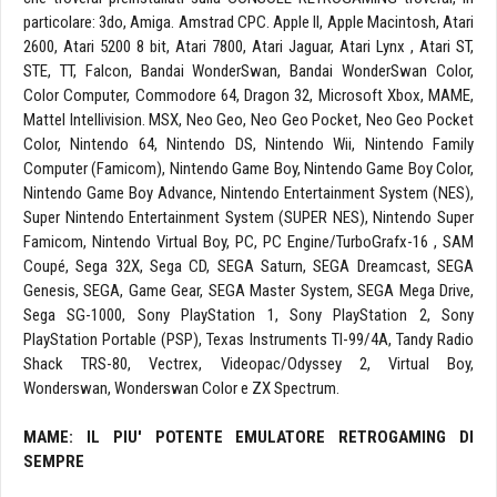
particolare: 3do, Amiga. Amstrad CPC. Apple II, Apple Macintosh, Atari
2600, Atari 5200 8 bit, Atari 7800, Atari Jaguar, Atari Lynx , Atari ST,
STE, TT, Falcon, Bandai WonderSwan, Bandai WonderSwan Color,
Color Computer, Commodore 64, Dragon 32, Microsoft Xbox, MAME,
Mattel Intellivision. MSX, Neo Geo, Neo Geo Pocket, Neo Geo Pocket
Color, Nintendo 64, Nintendo DS, Nintendo Wii, Nintendo Family
Computer (Famicom), Nintendo Game Boy, Nintendo Game Boy Color,
Nintendo Game Boy Advance, Nintendo Entertainment System (NES),
Super Nintendo Entertainment System (SUPER NES), Nintendo Super
Famicom, Nintendo Virtual Boy, PC, PC Engine/TurboGrafx-16 , SAM
Coupé, Sega 32X, Sega CD, SEGA Saturn, SEGA Dreamcast, SEGA
Genesis, SEGA, Game Gear, SEGA Master System, SEGA Mega Drive,
Sega SG-1000, Sony PlayStation 1, Sony PlayStation 2, Sony
PlayStation Portable (PSP), Texas Instruments TI-99/4A, Tandy Radio
Shack TRS-80, Vectrex, Videopac/Odyssey 2, Virtual Boy,
Wonderswan, Wonderswan Color e ZX Spectrum.
MAME: IL PIU' POTENTE EMULATORE RETROGAMING DI
SEMPRE